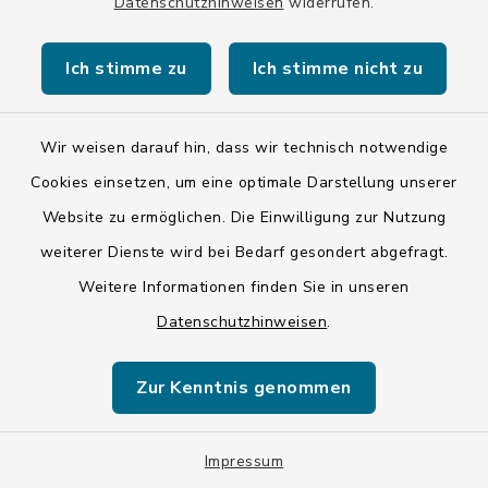
Datenschutzhinweisen
widerrufen.
Informationen zur Verwaltung und Sperrung
Ich stimme zu
Ich stimme nicht zu
von Cookies in Ihrem Browser finden Sie
unter den folgenden Links:
Wir weisen darauf hin, dass wir technisch notwendige
Explorer:
http://windows.microsoft.com/de-
Cookies einsetzen, um eine optimale Darstellung unserer
de/internet-explorer/delete-manage-
Website zu ermöglichen. Die Einwilligung zur Nutzung
cookies#ie=ie-11
weiterer Dienste wird bei Bedarf gesondert abgefragt.
Firefox:
https://support.mozilla.org/de-
Weitere Informationen finden Sie in unseren
DE/kb/enable-and-disable-cookies-website-
Datenschutzhinweisen
.
preferences
Chrome:
Zur Kenntnis genommen
https://support.google.com/chrome/answer/9564
hl=de
Impressum
Safari: