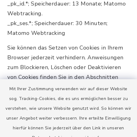
_pk_id.*; Speicherdauer: 13 Monate; Matomo
Webtracking.
_pk_ses.*; Speicherdauer: 30 Minuten;
Matomo Webtracking
Sie können das Setzen von Cookies in Ihrem
Browser jederzeit verhindern. Anweisungen
zum Blockieren, Löschen oder Deaktivieren
von Cookies finden Sie in den Abschnitten
“Hilfe” oder “Support” Ihres Browsers. Bitte
Mit Ihrer Zustimmung verwenden wir auf dieser Website
beachten Sie, dass Sie durch das Löschen
sog. Tracking-Cookies, die es uns ermöglichen besser zu
unserer Cookies oder das Deaktivieren
verstehen, wie unsere Website genutzt wird. So können wir
zukünftiger Cookies möglicherweise nicht auf
unser Angebot weiter verbessern. Ihre erteilte Einwilligung
bestimmte Bereiche oder Funktionen unserer
hierfür können Sie jederzeit über den Link in unseren
Website zugreifen können.