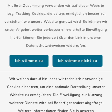
Mit Ihrer Zustimmung verwenden wir auf dieser Website
Landratsamt Bad Tölz-Wolfratshausen
sog. Tracking-Cookies, die es uns ermöglichen besser zu
Bayern-Fahrplan
verstehen, wie unsere Website genutzt wird. So können wir
BayernPortal
unser Angebot weiter verbessern. Ihre erteilte Einwilligung
hierfür können Sie jederzeit über den Link in unseren
Datenschutzhinweisen
widerrufen.
Ich stimme zu
Ich stimme nicht zu
Kontakt
Barrierefreiheit
Wir weisen darauf hin, dass wir technisch notwendige
Cookies einsetzen, um eine optimale Darstellung unserer
Datenschutz
Website zu ermöglichen. Die Einwilligung zur Nutzung
weiterer Dienste wird bei Bedarf gesondert abgefragt.
Impressum
Weitere Informationen finden Sie in unseren