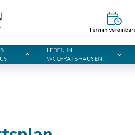
Termin vereinbar
 &
LEBEN IN
US
WOLFRATSHAUSEN
rtsplan