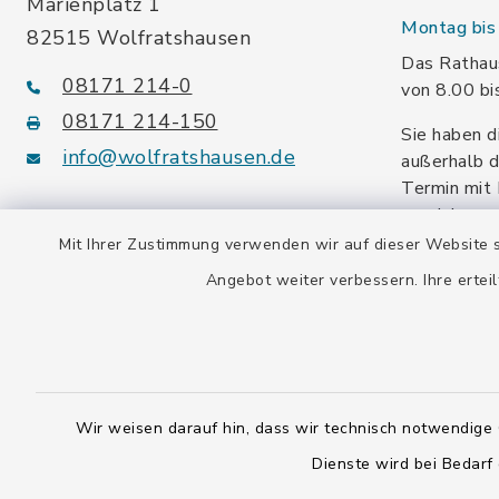
Marienplatz 1
Montag bis 
82515 Wolfratshausen
Das Rathaus
08171 214-0
von 8.00 bi
08171 214-150
Sie haben d
info@wolfratshausen.de
außerhalb d
Termin mit 
vereinbaren
facebook
instagram
youtube
Mit Ihrer Zustimmung verwenden wir auf dieser Website s
Angebot weiter verbessern. Ihre erteil
Steuernummer:
139/114/70092
Umsatzsteuer-ID:
DE128 378 377
Wir weisen darauf hin, dass wir technisch notwendige 
Dienste wird bei Bedarf
Gemeindeschlüssel:
09 173 147