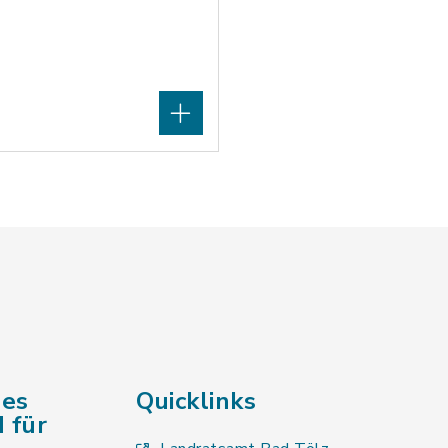
des
Quicklinks
 für