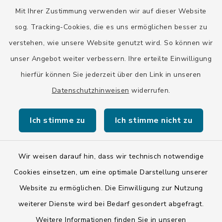
Mit Ihrer Zustimmung verwenden wir auf dieser Website
Landratsamt Bad Tölz-Wolfratshausen
sog. Tracking-Cookies, die es uns ermöglichen besser zu
Bayern-Fahrplan
verstehen, wie unsere Website genutzt wird. So können wir
BayernPortal
unser Angebot weiter verbessern. Ihre erteilte Einwilligung
hierfür können Sie jederzeit über den Link in unseren
Datenschutzhinweisen
widerrufen.
Ich stimme zu
Ich stimme nicht zu
Kontakt
Barrierefreiheit
Wir weisen darauf hin, dass wir technisch notwendige
Cookies einsetzen, um eine optimale Darstellung unserer
Datenschutz
Website zu ermöglichen. Die Einwilligung zur Nutzung
weiterer Dienste wird bei Bedarf gesondert abgefragt.
Impressum
Weitere Informationen finden Sie in unseren