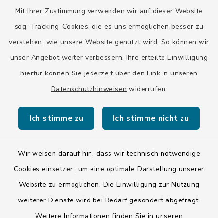
Mit Ihrer Zustimmung verwenden wir auf dieser Website
Landratsamt Bad Tölz-Wolfratshausen
sog. Tracking-Cookies, die es uns ermöglichen besser zu
Bayern-Fahrplan
verstehen, wie unsere Website genutzt wird. So können wir
BayernPortal
unser Angebot weiter verbessern. Ihre erteilte Einwilligung
hierfür können Sie jederzeit über den Link in unseren
Datenschutzhinweisen
widerrufen.
Ich stimme zu
Ich stimme nicht zu
Kontakt
Barrierefreiheit
Wir weisen darauf hin, dass wir technisch notwendige
Cookies einsetzen, um eine optimale Darstellung unserer
Datenschutz
Website zu ermöglichen. Die Einwilligung zur Nutzung
weiterer Dienste wird bei Bedarf gesondert abgefragt.
Impressum
Weitere Informationen finden Sie in unseren