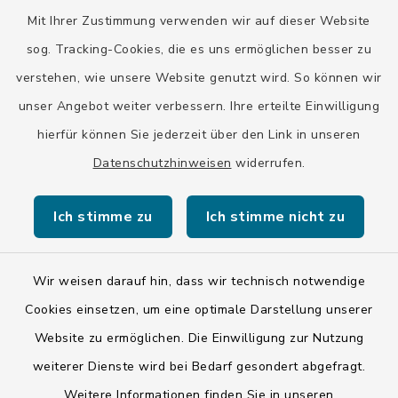
Mit Ihrer Zustimmung verwenden wir auf dieser Website
Landratsamt Bad Tölz-Wolfratshausen
sog. Tracking-Cookies, die es uns ermöglichen besser zu
Bayern-Fahrplan
verstehen, wie unsere Website genutzt wird. So können wir
BayernPortal
unser Angebot weiter verbessern. Ihre erteilte Einwilligung
hierfür können Sie jederzeit über den Link in unseren
Datenschutzhinweisen
widerrufen.
Ich stimme zu
Ich stimme nicht zu
Kontakt
Barrierefreiheit
Wir weisen darauf hin, dass wir technisch notwendige
Cookies einsetzen, um eine optimale Darstellung unserer
Datenschutz
Website zu ermöglichen. Die Einwilligung zur Nutzung
weiterer Dienste wird bei Bedarf gesondert abgefragt.
Impressum
Weitere Informationen finden Sie in unseren