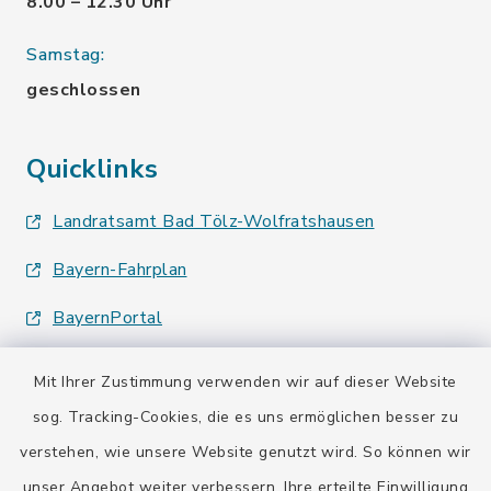
8.00 – 12.30 Uhr
Samstag:
geschlossen
Quicklinks
Landratsamt Bad Tölz-Wolfratshausen
Bayern-Fahrplan
BayernPortal
Mit Ihrer Zustimmung verwenden wir auf dieser Website
sog. Tracking-Cookies, die es uns ermöglichen besser zu
verstehen, wie unsere Website genutzt wird. So können wir
Kontakt
unser Angebot weiter verbessern. Ihre erteilte Einwilligung