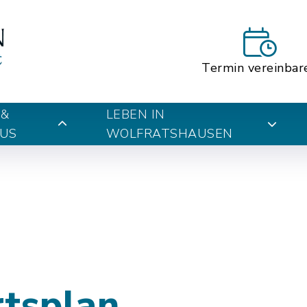
Termin vereinbar
 &
LEBEN IN
US
WOLFRATSHAUSEN
rtsplan