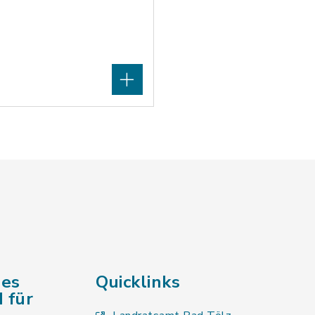
des
Quicklinks
 für