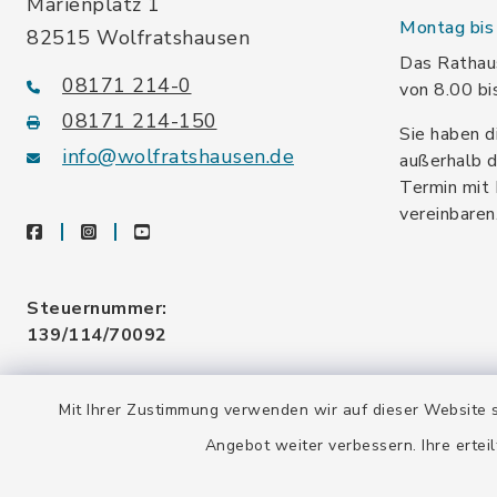
Marienplatz 1
Montag bis 
82515 Wolfratshausen
Das Rathaus
08171 214-0
von 8.00 bi
08171 214-150
Sie haben d
info@wolfratshausen.de
außerhalb d
Termin mit 
vereinbaren
facebook
instagram
youtube
Steuernummer:
139/114/70092
Umsatzsteuer-ID:
Mit Ihrer Zustimmung verwenden wir auf dieser Website s
DE128 378 377
Angebot weiter verbessern. Ihre erteil
Gemeindeschlüssel:
09 173 147