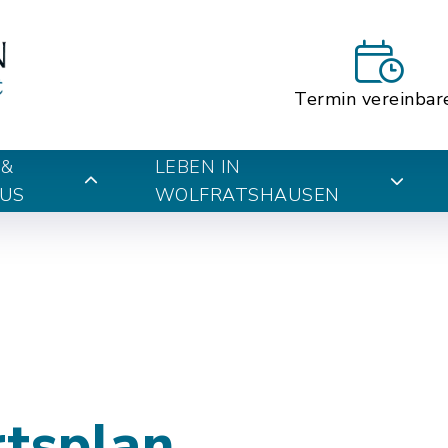
Termin vereinbar
 &
LEBEN IN
US
WOLFRATSHAUSEN
rtsplan