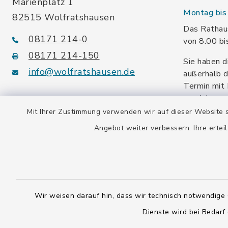
Marienplatz 1
Montag bis 
82515 Wolfratshausen
Das Rathaus
08171 214-0
von 8.00 bi
08171 214-150
Sie haben d
info@wolfratshausen.de
außerhalb d
Termin mit 
vereinbaren
facebook
instagram
youtube
Mit Ihrer Zustimmung verwenden wir auf dieser Website s
Angebot weiter verbessern. Ihre erteil
Steuernummer:
139/114/70092
Umsatzsteuer-ID:
DE128 378 377
Wir weisen darauf hin, dass wir technisch notwendige 
Dienste wird bei Bedarf
Gemeindeschlüssel:
09 173 147