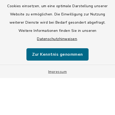
Cookies einsetzen, um eine optimale Darstellung unserer
Datenschutz
Website zu ermöglichen. Die Einwilligung zur Nutzung
weiterer Dienste wird bei Bedarf gesondert abgefragt.
Impressum
Weitere Informationen finden Sie in unseren
LSI-Siegel
Datenschutzhinweisen
.
Hinweise
Zur Kenntnis genommen
Datenschutzgrundverordnung
Impressum
Sitemap
Cookie-Einstellungen