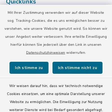
Quicklinks
Mit Ihrer Zustimmung verwenden wir auf dieser Website
Landratsamt Bad Tölz-Wolfratshausen
sog. Tracking-Cookies, die es uns ermöglichen besser zu
Bayern-Fahrplan
verstehen, wie unsere Website genutzt wird. So können wir
BayernPortal
unser Angebot weiter verbessern. Ihre erteilte Einwilligung
hierfür können Sie jederzeit über den Link in unseren
Datenschutzhinweisen
widerrufen.
Ich stimme zu
Ich stimme nicht zu
Kontakt
Barrierefreiheit
Wir weisen darauf hin, dass wir technisch notwendige
Cookies einsetzen, um eine optimale Darstellung unserer
Datenschutz
Website zu ermöglichen. Die Einwilligung zur Nutzung
weiterer Dienste wird bei Bedarf gesondert abgefragt.
Impressum