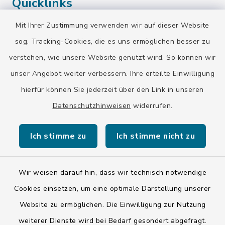
Quicklinks
Mit Ihrer Zustimmung verwenden wir auf dieser Website
Landratsamt Bad Tölz-Wolfratshausen
sog. Tracking-Cookies, die es uns ermöglichen besser zu
Bayern-Fahrplan
verstehen, wie unsere Website genutzt wird. So können wir
BayernPortal
unser Angebot weiter verbessern. Ihre erteilte Einwilligung
hierfür können Sie jederzeit über den Link in unseren
Datenschutzhinweisen
widerrufen.
Ich stimme zu
Ich stimme nicht zu
Kontakt
Barrierefreiheit
Wir weisen darauf hin, dass wir technisch notwendige
Cookies einsetzen, um eine optimale Darstellung unserer
Datenschutz
Website zu ermöglichen. Die Einwilligung zur Nutzung
weiterer Dienste wird bei Bedarf gesondert abgefragt.
Impressum