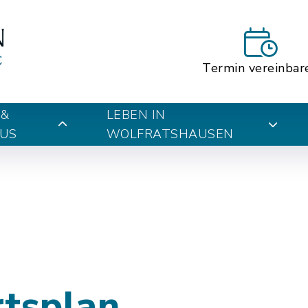
Termin vereinbar
 &
LEBEN IN
US
WOLFRATSHAUSEN
rtsplan