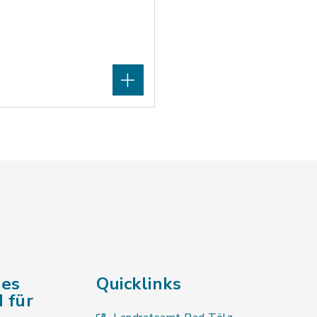
des
Quicklinks
 für