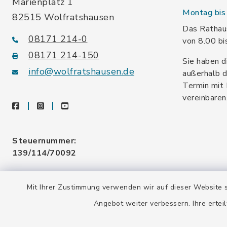
Marienplatz 1
Montag bis 
82515 Wolfratshausen
Das Rathaus
08171 214-0
von 8.00 bi
08171 214-150
Sie haben d
info@wolfratshausen.de
außerhalb d
Termin mit 
vereinbaren
facebook
instagram
youtube
Steuernummer:
139/114/70092
Umsatzsteuer-ID:
Mit Ihrer Zustimmung verwenden wir auf dieser Website s
DE128 378 377
Angebot weiter verbessern. Ihre erteil
Gemeindeschlüssel:
09 173 147