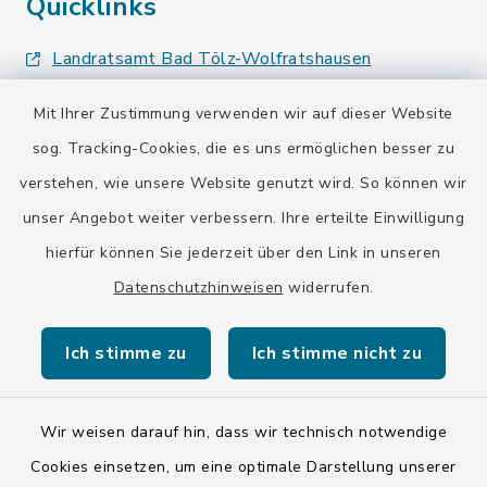
Quicklinks
Landratsamt Bad Tölz-Wolfratshausen
Bayern-Fahrplan
Mit Ihrer Zustimmung verwenden wir auf dieser Website
sog. Tracking-Cookies, die es uns ermöglichen besser zu
BayernPortal
verstehen, wie unsere Website genutzt wird. So können wir
unser Angebot weiter verbessern. Ihre erteilte Einwilligung
hierfür können Sie jederzeit über den Link in unseren
Datenschutzhinweisen
widerrufen.
Kontakt
Ich stimme zu
Ich stimme nicht zu
Barrierefreiheit
Datenschutz
Wir weisen darauf hin, dass wir technisch notwendige
Cookies einsetzen, um eine optimale Darstellung unserer
Impressum