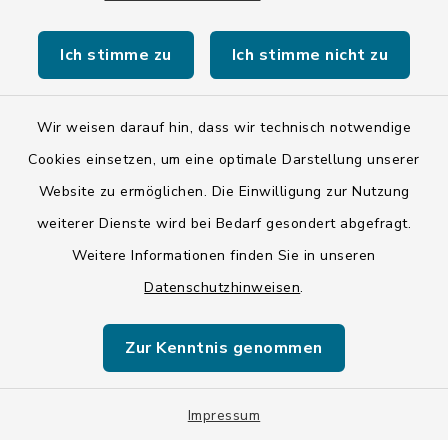
Barrierefreiheit
Ich stimme zu
Ich stimme nicht zu
Datenschutz
Impressum
Wir weisen darauf hin, dass wir technisch notwendige
Cookies einsetzen, um eine optimale Darstellung unserer
LSI-Siegel
Website zu ermöglichen. Die Einwilligung zur Nutzung
weiterer Dienste wird bei Bedarf gesondert abgefragt.
Hinweise
Weitere Informationen finden Sie in unseren
Datenschutzgrundverordnung
Datenschutzhinweisen
.
Sitemap
Zur Kenntnis genommen
Cookie-Einstellungen
Impressum