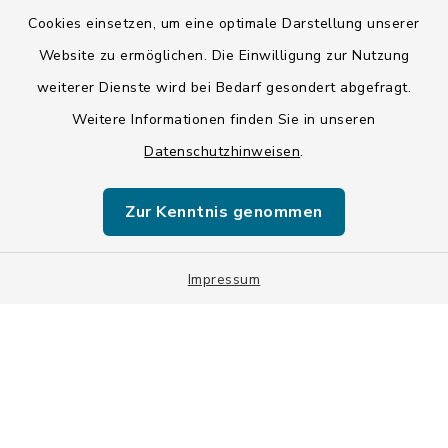
Cookies einsetzen, um eine optimale Darstellung unserer
Datenschutz
Website zu ermöglichen. Die Einwilligung zur Nutzung
weiterer Dienste wird bei Bedarf gesondert abgefragt.
Impressum
Weitere Informationen finden Sie in unseren
LSI-Siegel
Datenschutzhinweisen
.
Hinweise
Zur Kenntnis genommen
Datenschutzgrundverordnung
Impressum
Sitemap
Cookie-Einstellungen