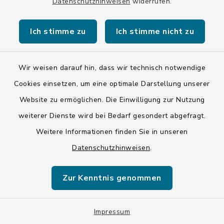
Datenschutzhinweisen
widerrufen.
E-Ladestation
Ich stimme zu
Ich stimme nicht zu
Loisachhallenparkplatz
Wir weisen darauf hin, dass wir technisch notwendige
Hammerschmiedweg 3, 82515
Cookies einsetzen, um eine optimale Darstellung unserer
Wolfratshausen
Website zu ermöglichen. Die Einwilligung zur Nutzung
2 x 22 kW Type 2
weiterer Dienste wird bei Bedarf gesondert abgefragt.
Weitere Informationen finden Sie in unseren
Datenschutzhinweisen
.
E-Ladestation
Margeritenstraße 1
Zur Kenntnis genommen
Margeritenstraße 1, 82515
Impressum