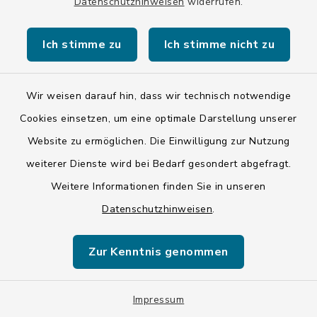
Datenschutzhinweisen
widerrufen.
E-Ladestation
Ich stimme zu
Ich stimme nicht zu
Loisachhallenparkplatz
Wir weisen darauf hin, dass wir technisch notwendige
Hammerschmiedweg 3, 82515
Cookies einsetzen, um eine optimale Darstellung unserer
Wolfratshausen
Website zu ermöglichen. Die Einwilligung zur Nutzung
2 x 22 kW Type 2
weiterer Dienste wird bei Bedarf gesondert abgefragt.
Weitere Informationen finden Sie in unseren
Datenschutzhinweisen
.
E-Ladestation
Margeritenstraße 1
Zur Kenntnis genommen
Margeritenstraße 1, 82515
Impressum