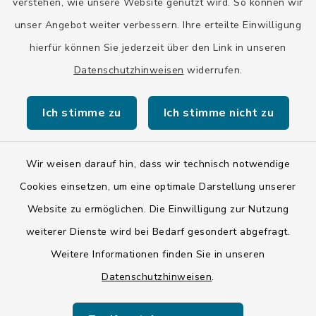
verstehen, wie unsere Website genutzt wird. So können wir
BayernPortal
unser Angebot weiter verbessern. Ihre erteilte Einwilligung
hierfür können Sie jederzeit über den Link in unseren
Datenschutzhinweisen
widerrufen.
Ich stimme zu
Ich stimme nicht zu
Kontakt
Barrierefreiheit
Wir weisen darauf hin, dass wir technisch notwendige
Cookies einsetzen, um eine optimale Darstellung unserer
Datenschutz
Website zu ermöglichen. Die Einwilligung zur Nutzung
weiterer Dienste wird bei Bedarf gesondert abgefragt.
Impressum
Weitere Informationen finden Sie in unseren
LSI-Siegel
Datenschutzhinweisen
.
Hinweise