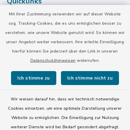
Quicklinks
Mit Ihrer Zustimmung verwenden wir auf dieser Website
Landratsamt Bad Tölz-Wolfratshausen
sog. Tracking-Cookies, die es uns ermöglichen besser zu
Bayern-Fahrplan
verstehen, wie unsere Website genutzt wird. So können wir
BayernPortal
unser Angebot weiter verbessern. Ihre erteilte Einwilligung
hierfür können Sie jederzeit über den Link in unseren
Datenschutzhinweisen
widerrufen.
Ich stimme zu
Ich stimme nicht zu
Kontakt
Barrierefreiheit
Wir weisen darauf hin, dass wir technisch notwendige
Cookies einsetzen, um eine optimale Darstellung unserer
Datenschutz
Website zu ermöglichen. Die Einwilligung zur Nutzung
weiterer Dienste wird bei Bedarf gesondert abgefragt.
Impressum