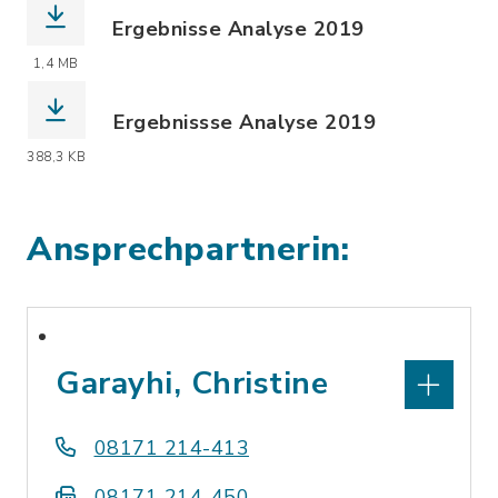
Ergebnisse Analyse 2019
(Dateiname: dwif-Wirtschaftsfaktor_T
1,4 MB
Ergebnissse Analyse 2019
(Dateiname: Wifa-Tour_Wolfratshause
388,3 KB
Ansprechpartnerin:
Garayhi, Christine
08171 214-413
08171 214-450