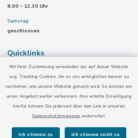
8.00 – 12.30 Uhr
Samstag:
geschlossen
Quicklinks
Mit Ihrer Zustimmung verwenden wir auf dieser Website
Landratsamt Bad Tölz-Wolfratshausen
sog. Tracking-Cookies, die es uns ermöglichen besser zu
Bayern-Fahrplan
verstehen, wie unsere Website genutzt wird. So können wir
BayernPortal
unser Angebot weiter verbessern. Ihre erteilte Einwilligung
hierfür können Sie jederzeit über den Link in unseren
Datenschutzhinweisen
widerrufen.
Ich stimme zu
Ich stimme nicht zu