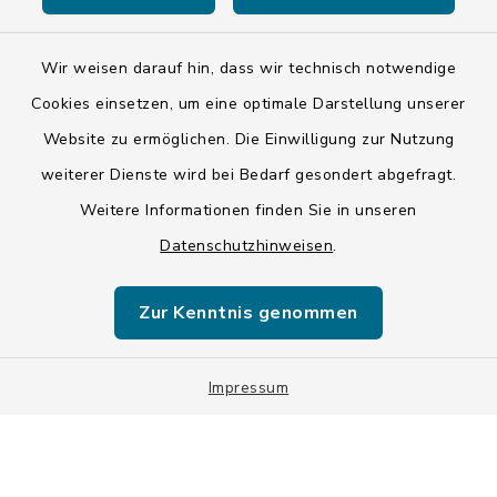
Kontakt
Barrierefreiheit
Wir weisen darauf hin, dass wir technisch notwendige
Cookies einsetzen, um eine optimale Darstellung unserer
Datenschutz
Website zu ermöglichen. Die Einwilligung zur Nutzung
weiterer Dienste wird bei Bedarf gesondert abgefragt.
Impressum
Weitere Informationen finden Sie in unseren
LSI-Siegel
Datenschutzhinweisen
.
Hinweise
Zur Kenntnis genommen
Datenschutzgrundverordnung
Sitemap
Impressum
Cookie-Einstellungen