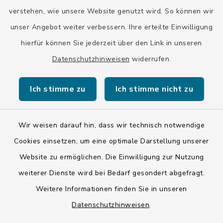
Bayern-Fahrplan
verstehen, wie unsere Website genutzt wird. So können wir
BayernPortal
unser Angebot weiter verbessern. Ihre erteilte Einwilligung
hierfür können Sie jederzeit über den Link in unseren
Datenschutzhinweisen
widerrufen.
Ich stimme zu
Ich stimme nicht zu
Kontakt
Barrierefreiheit
Wir weisen darauf hin, dass wir technisch notwendige
Cookies einsetzen, um eine optimale Darstellung unserer
Datenschutz
Website zu ermöglichen. Die Einwilligung zur Nutzung
weiterer Dienste wird bei Bedarf gesondert abgefragt.
Impressum
Weitere Informationen finden Sie in unseren
LSI-Siegel
Datenschutzhinweisen
.