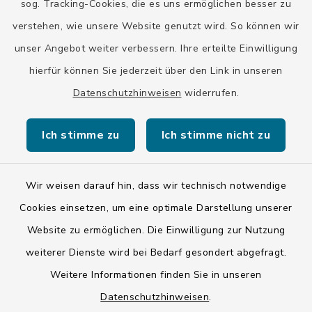
sog. Tracking-Cookies, die es uns ermöglichen besser zu
Bayern-Fahrplan
verstehen, wie unsere Website genutzt wird. So können wir
BayernPortal
unser Angebot weiter verbessern. Ihre erteilte Einwilligung
hierfür können Sie jederzeit über den Link in unseren
Datenschutzhinweisen
widerrufen.
Ich stimme zu
Ich stimme nicht zu
Kontakt
Barrierefreiheit
Wir weisen darauf hin, dass wir technisch notwendige
Cookies einsetzen, um eine optimale Darstellung unserer
Datenschutz
Website zu ermöglichen. Die Einwilligung zur Nutzung
weiterer Dienste wird bei Bedarf gesondert abgefragt.
Impressum
Weitere Informationen finden Sie in unseren
LSI-Siegel
Datenschutzhinweisen
.