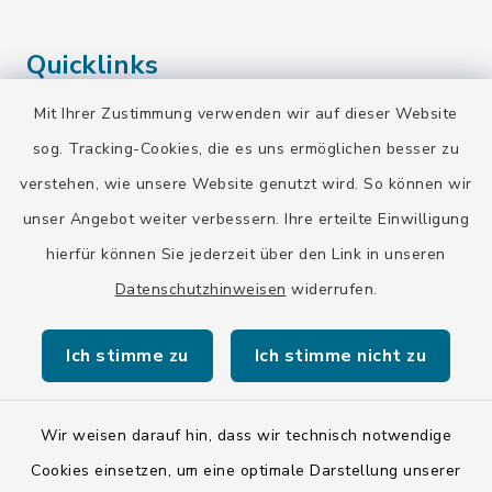
Quicklinks
Mit Ihrer Zustimmung verwenden wir auf dieser Website
Landratsamt Bad Tölz-Wolfratshausen
sog. Tracking-Cookies, die es uns ermöglichen besser zu
Bayern-Fahrplan
verstehen, wie unsere Website genutzt wird. So können wir
BayernPortal
unser Angebot weiter verbessern. Ihre erteilte Einwilligung
hierfür können Sie jederzeit über den Link in unseren
Datenschutzhinweisen
widerrufen.
Ich stimme zu
Ich stimme nicht zu
Kontakt
Barrierefreiheit
Wir weisen darauf hin, dass wir technisch notwendige
Cookies einsetzen, um eine optimale Darstellung unserer
Datenschutz