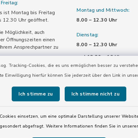
Freitag:
Montag und Mittwoch:
 ist Montag bis Freitag
s 12.30 Uhr geöffnet.
8.00 – 12.30 Uhr
ie Möglichkeit, auch
Dienstag:
er Öffnungszeiten einen
8.00 – 12.30 Uhr
Ihrem Ansprechpartner zu
.
und 13.30 – 16 Uhr
og. Tracking-Cookies, die es uns ermöglichen besser zu versteh
Donnerstag:
te Einwilligung hierfür können Sie jederzeit über den Link in uns
8.00 – 12.30 Uhr
und 13.30 – 18.00 Uhr
Ich stimme zu
Ich stimme nicht zu
Freitag:
Cookies einsetzen, um eine optimale Darstellung unserer Website
8.00 – 12.30 Uhr
 gesondert abgefragt. Weitere Informationen finden Sie in unser
Samstag: