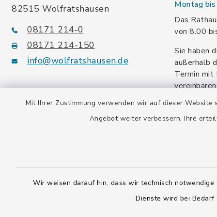
Montag bis 
82515 Wolfratshausen
Das Rathaus
08171 214-0
von 8.00 bi
08171 214-150
Sie haben d
info@wolfratshausen.de
außerhalb d
Termin mit 
vereinbaren
facebook
instagram
youtube
Mit Ihrer Zustimmung verwenden wir auf dieser Website s
Angebot weiter verbessern. Ihre erteil
Steuernummer:
139/114/70092
Umsatzsteuer-ID:
DE128 378 377
Wir weisen darauf hin, dass wir technisch notwendige 
Gemeindeschlüssel:
Dienste wird bei Bedarf
09 173 147