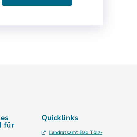
des
Quicklinks
 für
Landratsamt Bad Tölz-