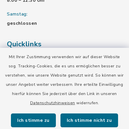
8.00 – 12.30 Uhr
Samstag:
geschlossen
Quicklinks
Mit Ihrer Zustimmung verwenden wir auf dieser Website
Landratsamt Bad Tölz-Wolfratshausen
sog. Tracking-Cookies, die es uns ermöglichen besser zu
Bayern-Fahrplan
verstehen, wie unsere Website genutzt wird. So können wir
BayernPortal
unser Angebot weiter verbessern. Ihre erteilte Einwilligung
hierfür können Sie jederzeit über den Link in unseren
Datenschutzhinweisen
widerrufen.
Ich stimme zu
Ich stimme nicht zu
Kontakt