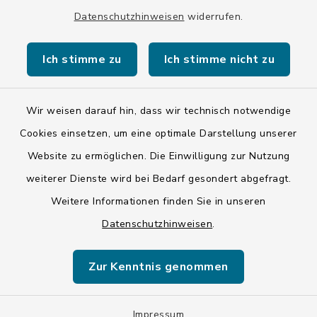
Datenschutzhinweisen
widerrufen.
Ich stimme zu
Ich stimme nicht zu
Kontakt
Barrierefreiheit
Wir weisen darauf hin, dass wir technisch notwendige
Cookies einsetzen, um eine optimale Darstellung unserer
Datenschutz
Website zu ermöglichen. Die Einwilligung zur Nutzung
weiterer Dienste wird bei Bedarf gesondert abgefragt.
Impressum
Weitere Informationen finden Sie in unseren
LSI-Siegel
Datenschutzhinweisen
.
Hinweise
Zur Kenntnis genommen
Datenschutzgrundverordnung
Sitemap
Impressum