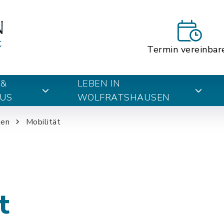
Termin vereinbar
 &
LEBEN IN
US
WOLFRATSHAUSEN
ten
Mobilität
t