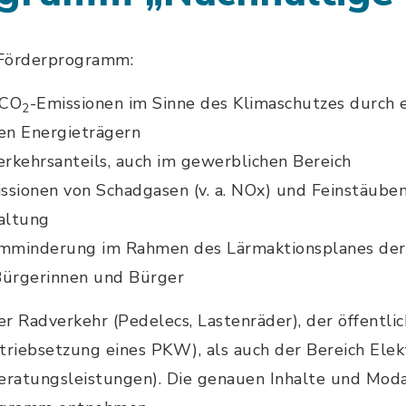
s Förderprogramm:
 CO
-Emissionen im Sinne des Klimaschutzes durch 
2
len Energieträgern
rkehrsanteils, auch im gewerblichen Bereich
ssionen von Schadgasen (v. a. NOx) und Feinstäuben
haltung
mminderung im Rahmen des Lärmaktionsplanes der
ürgerinnen und Bürger
r Radverkehr (Pedelecs, Lastenräder), der öffentl
triebsetzung eines PKW), als auch der Bereich Elek
eratungsleistungen). Die genauen Inhalte und Moda