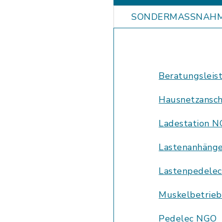
SONDERMASSNAH
Beratungslei
Hausnetzansc
Ladestation 
Lastenanhäng
Lastenpedele
Muskelbetrie
Pedelec NGO