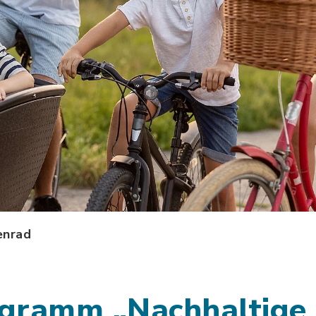
enrad
gramm „Nachhaltige 