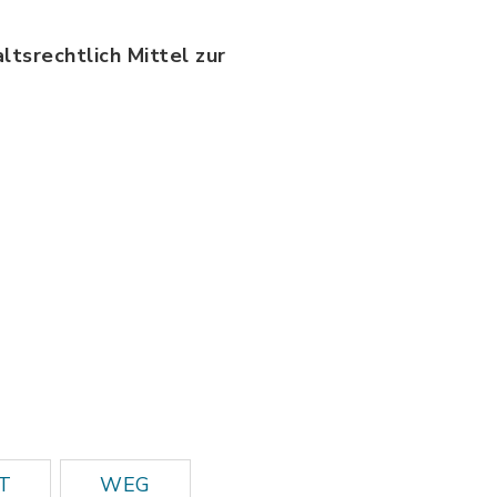
tsrechtlich Mittel zur
taet.pdf, Dateierweiterung: pdf, Dateigröße: 1
T
WEG