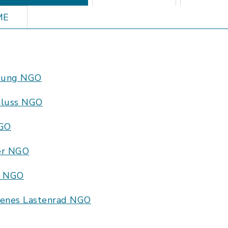
ME
stung NGO
hluss NGO
NGO
er NGO
c NGO
benes Lastenrad NGO