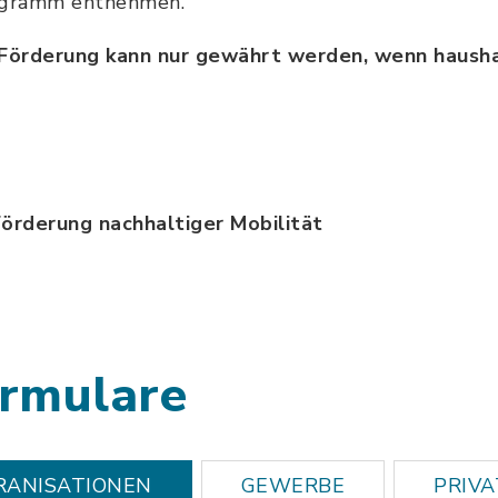
rogramm entnehmen.
 Förderung kann nur gewährt werden, wenn haushal
örderung nachhaltiger Mobilität
25_Programm_zur_Foerderung_nachhaltiger_Mobili
rmulare
RANISATIONEN
GEWERBE
PRIVA