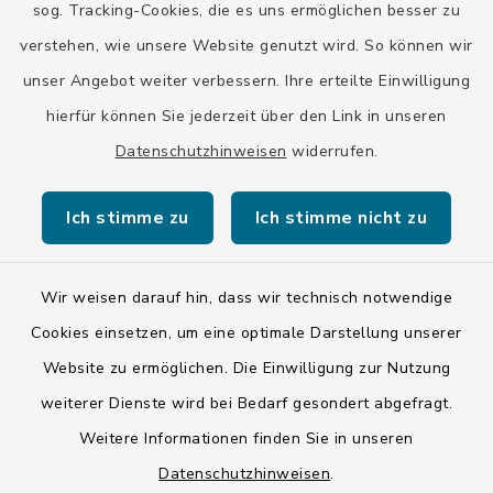
sog. Tracking-Cookies, die es uns ermöglichen besser zu
Bayern-Fahrplan
verstehen, wie unsere Website genutzt wird. So können wir
BayernPortal
unser Angebot weiter verbessern. Ihre erteilte Einwilligung
hierfür können Sie jederzeit über den Link in unseren
Datenschutzhinweisen
widerrufen.
Ich stimme zu
Ich stimme nicht zu
Kontakt
Barrierefreiheit
Wir weisen darauf hin, dass wir technisch notwendige
Cookies einsetzen, um eine optimale Darstellung unserer
Datenschutz
Website zu ermöglichen. Die Einwilligung zur Nutzung
weiterer Dienste wird bei Bedarf gesondert abgefragt.
Impressum
Weitere Informationen finden Sie in unseren
LSI-Siegel
Datenschutzhinweisen
.