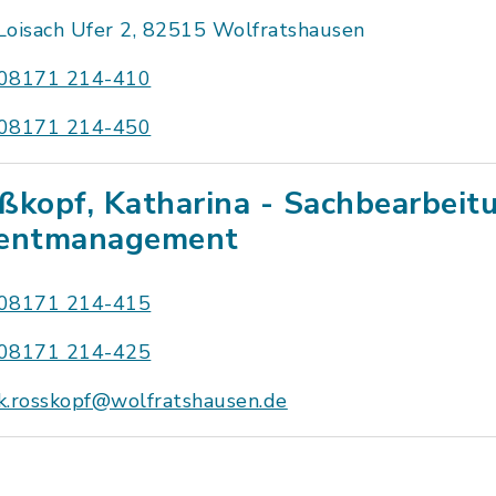
Loisach Ufer 2, 82515 Wolfratshausen
08171 214-410
08171 214-450
ßkopf, Katharina - Sachbearbeit
entmanagement
08171 214-415
08171 214-425
k.rosskopf@wolfratshausen.de