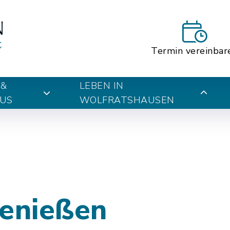
Termin vereinbar
 &
LEBEN IN
US
WOLFRATSHAUSEN
genießen