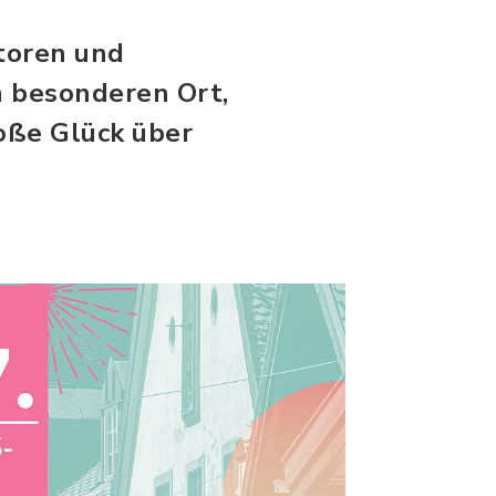
toren und
n besonderen Ort,
oße Glück über