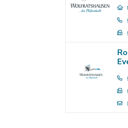
Ro
Ev