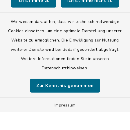
Ich stimme zu
Ich stimme nicht zu
Kontakt
Barrierefreiheit
Wir weisen darauf hin, dass wir technisch notwendige
Cookies einsetzen, um eine optimale Darstellung unserer
Datenschutz
Website zu ermöglichen. Die Einwilligung zur Nutzung
weiterer Dienste wird bei Bedarf gesondert abgefragt.
Impressum
Weitere Informationen finden Sie in unseren
LSI-Siegel
Datenschutzhinweisen
.
Hinweise
Zur Kenntnis genommen
Datenschutzgrundverordnung
Impressum
Sitemap
Cookie-Einstellungen