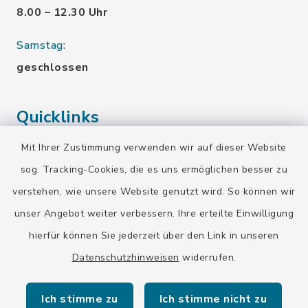
8.00 – 12.30 Uhr
Samstag:
geschlossen
Quicklinks
Mit Ihrer Zustimmung verwenden wir auf dieser Website
Landratsamt Bad Tölz-Wolfratshausen
sog. Tracking-Cookies, die es uns ermöglichen besser zu
Bayern-Fahrplan
verstehen, wie unsere Website genutzt wird. So können wir
BayernPortal
unser Angebot weiter verbessern. Ihre erteilte Einwilligung
hierfür können Sie jederzeit über den Link in unseren
Datenschutzhinweisen
widerrufen.
Ich stimme zu
Ich stimme nicht zu