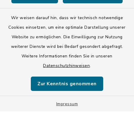
Kontakt
Barrierefreiheit
Wir weisen darauf hin, dass wir technisch notwendige
Cookies einsetzen, um eine optimale Darstellung unserer
Datenschutz
Website zu ermöglichen. Die Einwilligung zur Nutzung
weiterer Dienste wird bei Bedarf gesondert abgefragt.
Impressum
Weitere Informationen finden Sie in unseren
LSI-Siegel
Datenschutzhinweisen
.
Hinweise
Zur Kenntnis genommen
Datenschutzgrundverordnung
Sitemap
Impressum
Cookie-Einstellungen