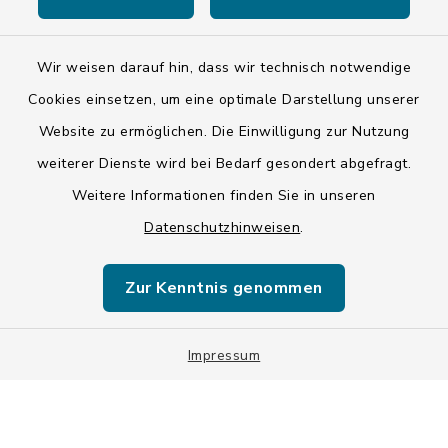
Kontakt
Barrierefreiheit
Wir weisen darauf hin, dass wir technisch notwendige
Cookies einsetzen, um eine optimale Darstellung unserer
Datenschutz
Website zu ermöglichen. Die Einwilligung zur Nutzung
weiterer Dienste wird bei Bedarf gesondert abgefragt.
Impressum
Weitere Informationen finden Sie in unseren
LSI-Siegel
Datenschutzhinweisen
.
Hinweise
Zur Kenntnis genommen
Datenschutzgrundverordnung
Sitemap
Impressum
Cookie-Einstellungen