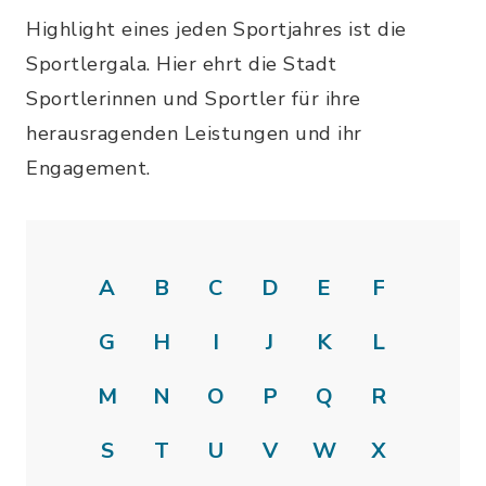
Highlight eines jeden Sportjahres ist die
Sportlergala. Hier ehrt die Stadt
Sportlerinnen und Sportler für ihre
herausragenden Leistungen und ihr
Engagement.
A
B
C
D
E
F
G
H
I
J
K
L
M
N
O
P
Q
R
S
T
U
V
W
X