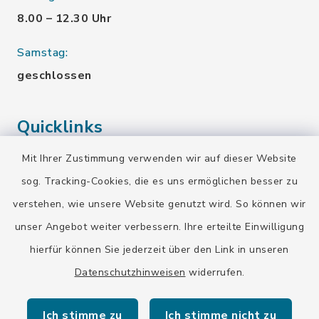
8.00 – 12.30 Uhr
Samstag:
geschlossen
Quicklinks
Mit Ihrer Zustimmung verwenden wir auf dieser Website
Landratsamt Bad Tölz-Wolfratshausen
sog. Tracking-Cookies, die es uns ermöglichen besser zu
Bayern-Fahrplan
verstehen, wie unsere Website genutzt wird. So können wir
BayernPortal
unser Angebot weiter verbessern. Ihre erteilte Einwilligung
hierfür können Sie jederzeit über den Link in unseren
Datenschutzhinweisen
widerrufen.
Ich stimme zu
Ich stimme nicht zu