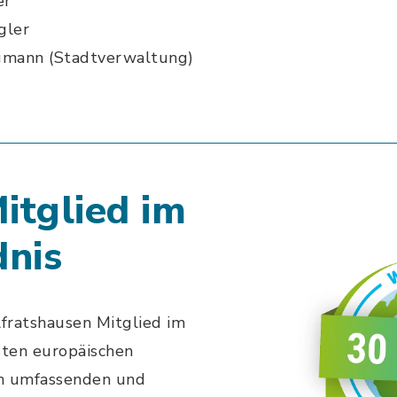
er
gler
gmann (Stadtverwaltung)
itglied im
nis
lfratshausen Mitglied im
ten europäischen
en umfassenden und