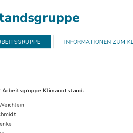
standsgruppe
RBEITSGRUPPE
INFORMATIONEN ZUM K
r Arbeitsgruppe Klimanotstand:
Weichlein
chmidt
enke