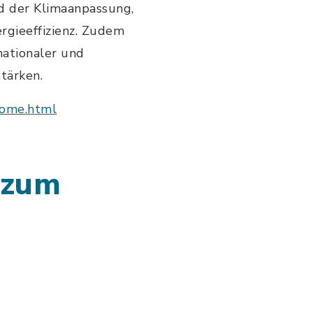
d der Klimaanpassung,
rgieeffizienz. Zudem
nationaler und
tärken.
home.html
 zum