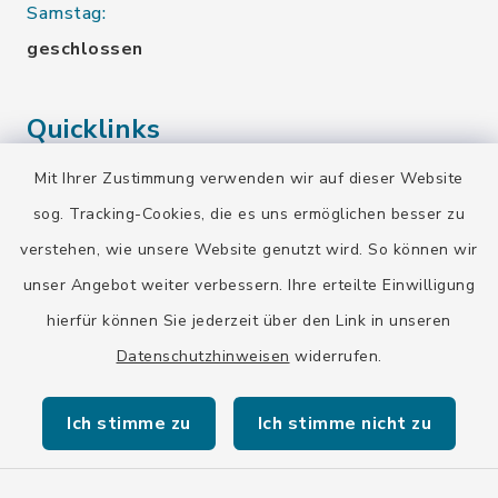
Samstag:
geschlossen
Quicklinks
Mit Ihrer Zustimmung verwenden wir auf dieser Website
Landratsamt Bad Tölz-Wolfratshausen
sog. Tracking-Cookies, die es uns ermöglichen besser zu
Bayern-Fahrplan
verstehen, wie unsere Website genutzt wird. So können wir
BayernPortal
unser Angebot weiter verbessern. Ihre erteilte Einwilligung
hierfür können Sie jederzeit über den Link in unseren
Datenschutzhinweisen
widerrufen.
Ich stimme zu
Ich stimme nicht zu
Kontakt