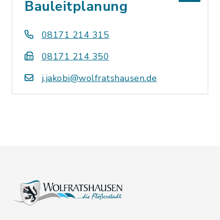
Bauleitplanung
08171 214 315
08171 214 350
j.jakobi@wolfratshausen.de