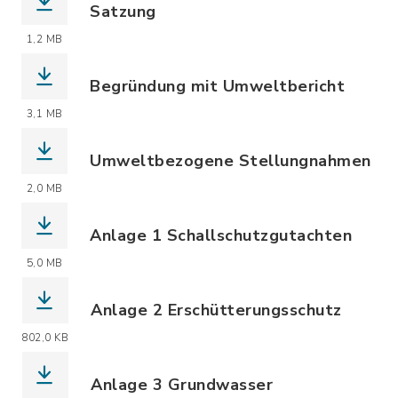
Satzung
(Dateiname: 2026-06-10_BP93_Satzung
1,2 MB
Begründung mit Umweltbericht
(Dateiname: 2026-06-10_BP93_BG_UB_ö
3,1 MB
Umweltbezogene Stellungnahmen
(Dateiname: Umweltbezogene_Stellun
2,0 MB
Anlage 1 Schallschutzgutachten
(Dateiname: 2026-06-10_Anl1_BP93_Sc
5,0 MB
Anlage 2 Erschütterungsschutz
(Dateiname: 2026-06-10_Anl2_BP93_Er
802,0 KB
Anlage 3 Grundwasser