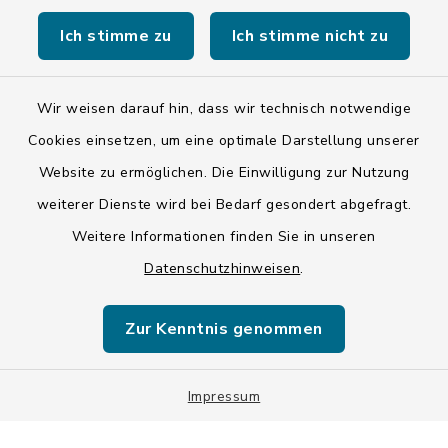
Ich stimme zu
Ich stimme nicht zu
Kontakt
Barrierefreiheit
Wir weisen darauf hin, dass wir technisch notwendige
Cookies einsetzen, um eine optimale Darstellung unserer
Datenschutz
Website zu ermöglichen. Die Einwilligung zur Nutzung
weiterer Dienste wird bei Bedarf gesondert abgefragt.
Impressum
Weitere Informationen finden Sie in unseren
LSI-Siegel
Datenschutzhinweisen
.
Hinweise
Zur Kenntnis genommen
Datenschutzgrundverordnung
Sitemap
Impressum