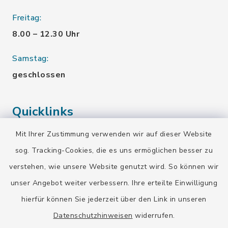
Freitag:
8.00 – 12.30 Uhr
Samstag:
geschlossen
Quicklinks
Mit Ihrer Zustimmung verwenden wir auf dieser Website
Landratsamt Bad Tölz-Wolfratshausen
sog. Tracking-Cookies, die es uns ermöglichen besser zu
Bayern-Fahrplan
verstehen, wie unsere Website genutzt wird. So können wir
BayernPortal
unser Angebot weiter verbessern. Ihre erteilte Einwilligung
hierfür können Sie jederzeit über den Link in unseren
Datenschutzhinweisen
widerrufen.