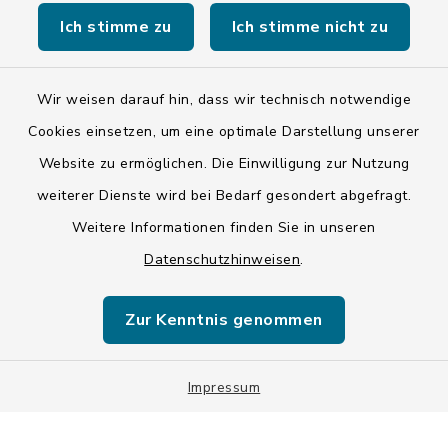
Ich stimme zu
Ich stimme nicht zu
Kontakt
Barrierefreiheit
Wir weisen darauf hin, dass wir technisch notwendige
Cookies einsetzen, um eine optimale Darstellung unserer
Datenschutz
Website zu ermöglichen. Die Einwilligung zur Nutzung
weiterer Dienste wird bei Bedarf gesondert abgefragt.
Impressum
Weitere Informationen finden Sie in unseren
LSI-Siegel
Datenschutzhinweisen
.
Hinweise
Zur Kenntnis genommen
Datenschutzgrundverordnung
Impressum
Sitemap
Cookie-Einstellungen