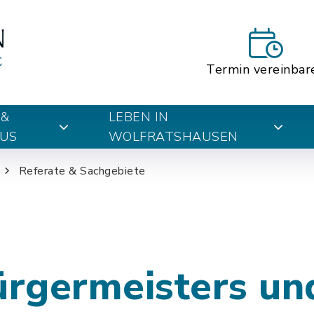
Termin vereinbar
 &
LEBEN IN
US
WOLFRATSHAUSEN
Referate & Sachgebiete
ürgermeisters un