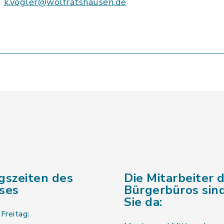
k.vogler@wolfratshausen.de
gszeiten des
Die Mitarbeiter 
ses
Bürgerbüros sind
Sie da:
Freitag: