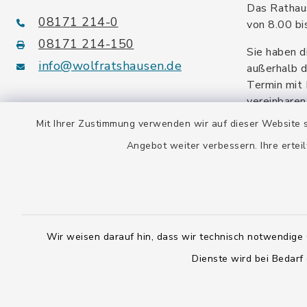
Das Rathaus
08171 214-0
von 8.00 bi
08171 214-150
Sie haben d
info@wolfratshausen.de
außerhalb d
Termin mit 
vereinbaren
facebook
instagram
youtube
Mit Ihrer Zustimmung verwenden wir auf dieser Website s
Angebot weiter verbessern. Ihre erteil
Steuernummer:
139/114/70092
Umsatzsteuer-ID:
DE128 378 377
Wir weisen darauf hin, dass wir technisch notwendige 
Gemeindeschlüssel:
Dienste wird bei Bedarf
09 173 147