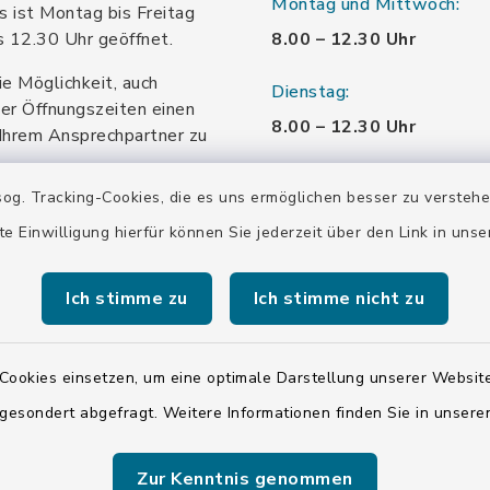
Montag und Mittwoch:
 ist Montag bis Freitag
s 12.30 Uhr geöffnet.
8.00 – 12.30 Uhr
ie Möglichkeit, auch
Dienstag:
er Öffnungszeiten einen
8.00 – 12.30 Uhr
Ihrem Ansprechpartner zu
.
und 13.30 – 16 Uhr
og. Tracking-Cookies, die es uns ermöglichen besser zu versteh
Donnerstag:
te Einwilligung hierfür können Sie jederzeit über den Link in uns
8.00 – 12.30 Uhr
Ich stimme zu
Ich stimme nicht zu
und 13.30 – 18.00 Uhr
Freitag:
Cookies einsetzen, um eine optimale Darstellung unserer Website
8.00 – 12.30 Uhr
 gesondert abgefragt. Weitere Informationen finden Sie in unser
Samstag:
geschlossen
Zur Kenntnis genommen