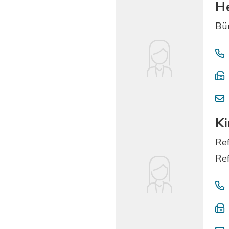
H
Bü
Ki
Ref
Ref