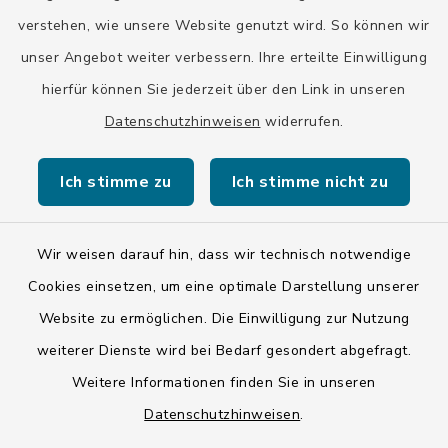
Bayern-Fahrplan
verstehen, wie unsere Website genutzt wird. So können wir
BayernPortal
unser Angebot weiter verbessern. Ihre erteilte Einwilligung
hierfür können Sie jederzeit über den Link in unseren
Datenschutzhinweisen
widerrufen.
Ich stimme zu
Ich stimme nicht zu
Kontakt
Barrierefreiheit
Wir weisen darauf hin, dass wir technisch notwendige
Cookies einsetzen, um eine optimale Darstellung unserer
Datenschutz
Website zu ermöglichen. Die Einwilligung zur Nutzung
weiterer Dienste wird bei Bedarf gesondert abgefragt.
Impressum
Weitere Informationen finden Sie in unseren
LSI-Siegel
Datenschutzhinweisen
.