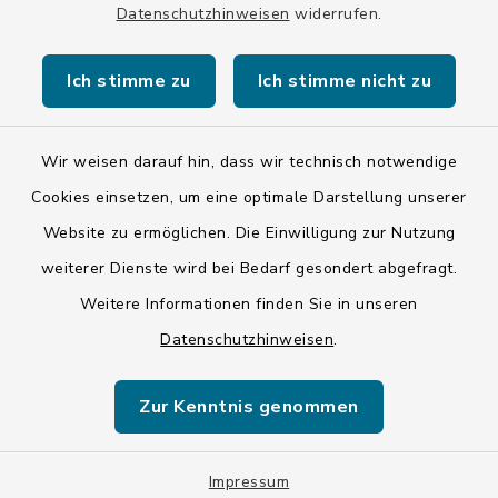
Datenschutzhinweisen
widerrufen.
Ich stimme zu
Ich stimme nicht zu
Kontakt
Barrierefreiheit
Wir weisen darauf hin, dass wir technisch notwendige
Cookies einsetzen, um eine optimale Darstellung unserer
Datenschutz
Website zu ermöglichen. Die Einwilligung zur Nutzung
weiterer Dienste wird bei Bedarf gesondert abgefragt.
Impressum
Weitere Informationen finden Sie in unseren
LSI-Siegel
Datenschutzhinweisen
.
Hinweise
Zur Kenntnis genommen
Datenschutzgrundverordnung
Impressum
Sitemap