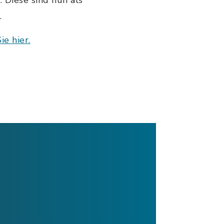
 Diese sind nun als
.
e hier.