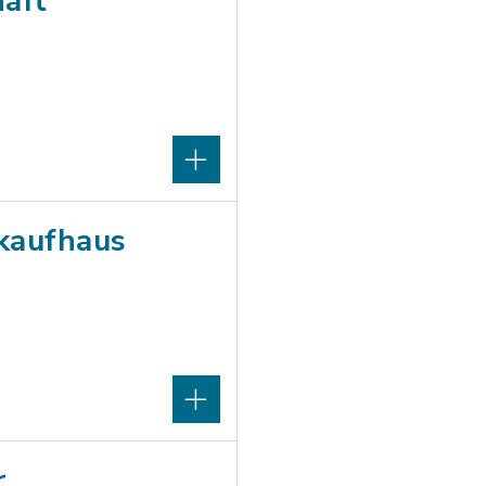
haft
rkaufhaus
r