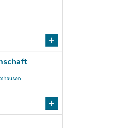
nschaft
tshausen