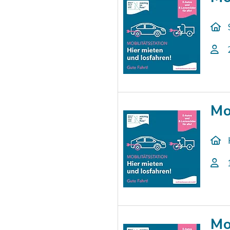
Mo
Mo