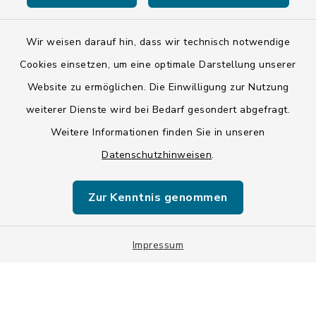
Kontakt
Barrierefreiheit
Wir weisen darauf hin, dass wir technisch notwendige
Cookies einsetzen, um eine optimale Darstellung unserer
Datenschutz
Website zu ermöglichen. Die Einwilligung zur Nutzung
weiterer Dienste wird bei Bedarf gesondert abgefragt.
Impressum
Weitere Informationen finden Sie in unseren
LSI-Siegel
Datenschutzhinweisen
.
Hinweise
Zur Kenntnis genommen
Datenschutzgrundverordnung
Sitemap
Impressum
Cookie-Einstellungen