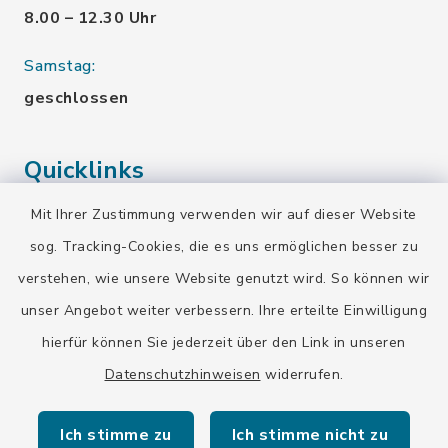
8.00 – 12.30 Uhr
Samstag:
geschlossen
Quicklinks
Mit Ihrer Zustimmung verwenden wir auf dieser Website
Landratsamt Bad Tölz-Wolfratshausen
sog. Tracking-Cookies, die es uns ermöglichen besser zu
Bayern-Fahrplan
verstehen, wie unsere Website genutzt wird. So können wir
BayernPortal
unser Angebot weiter verbessern. Ihre erteilte Einwilligung
hierfür können Sie jederzeit über den Link in unseren
Datenschutzhinweisen
widerrufen.
Ich stimme zu
Ich stimme nicht zu