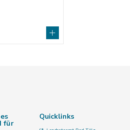
des
Quicklinks
 für