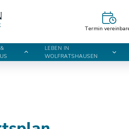
Termin vereinbar
 &
LEBEN IN
US
WOLFRATSHAUSEN
rtsplan