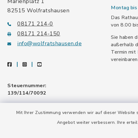
Marienplatz 1
Montag bis 
82515 Wolfratshausen
Das Rathaus
08171 214-0
von 8.00 bi
08171 214-150
Sie haben d
info@wolfratshausen.de
außerhalb d
Termin mit 
vereinbaren
facebook
instagram
youtube
Steuernummer:
139/114/70092
Umsatzsteuer-ID:
Mit Ihrer Zustimmung verwenden wir auf dieser Website s
DE128 378 377
Angebot weiter verbessern. Ihre erteil
Gemeindeschlüssel:
09 173 147