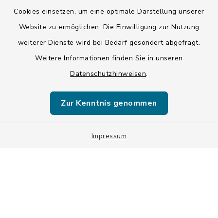
Cookies einsetzen, um eine optimale Darstellung unserer
Datenschutz
Website zu ermöglichen. Die Einwilligung zur Nutzung
weiterer Dienste wird bei Bedarf gesondert abgefragt.
Impressum
Weitere Informationen finden Sie in unseren
LSI-Siegel
Datenschutzhinweisen
.
Hinweise
Zur Kenntnis genommen
Datenschutzgrundverordnung
Impressum
Sitemap
Cookie-Einstellungen