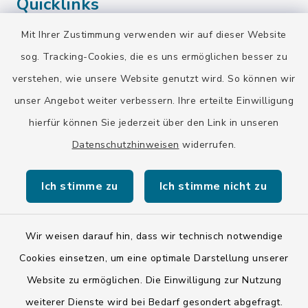
Quicklinks
Mit Ihrer Zustimmung verwenden wir auf dieser Website
Landratsamt Bad Tölz-Wolfratshausen
sog. Tracking-Cookies, die es uns ermöglichen besser zu
Bayern-Fahrplan
verstehen, wie unsere Website genutzt wird. So können wir
BayernPortal
unser Angebot weiter verbessern. Ihre erteilte Einwilligung
hierfür können Sie jederzeit über den Link in unseren
Datenschutzhinweisen
widerrufen.
Ich stimme zu
Ich stimme nicht zu
Kontakt
Barrierefreiheit
Wir weisen darauf hin, dass wir technisch notwendige
Cookies einsetzen, um eine optimale Darstellung unserer
Datenschutz
Website zu ermöglichen. Die Einwilligung zur Nutzung
weiterer Dienste wird bei Bedarf gesondert abgefragt.
Impressum