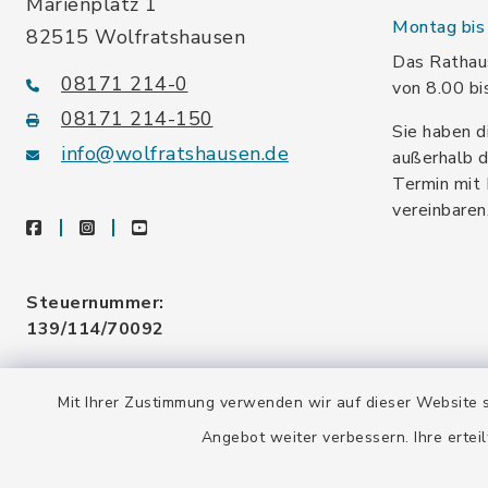
Marienplatz 1
Montag bis 
82515 Wolfratshausen
Das Rathaus
08171 214-0
von 8.00 bi
08171 214-150
Sie haben d
info@wolfratshausen.de
außerhalb d
Termin mit 
vereinbaren
facebook
instagram
youtube
Steuernummer:
139/114/70092
Umsatzsteuer-ID:
Mit Ihrer Zustimmung verwenden wir auf dieser Website s
DE128 378 377
Angebot weiter verbessern. Ihre erteil
Gemeindeschlüssel:
09 173 147