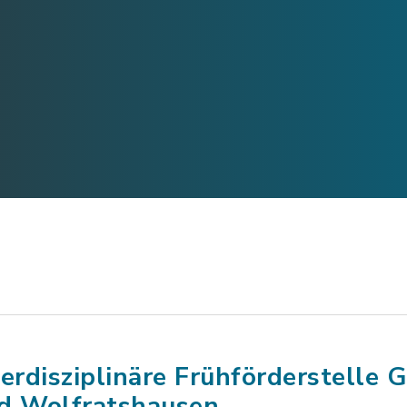
terdisziplinäre Frühförderstelle 
d Wolfratshausen