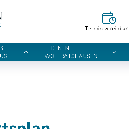
Termin vereinbar
 &
LEBEN IN
US
WOLFRATSHAUSEN
rtsplan