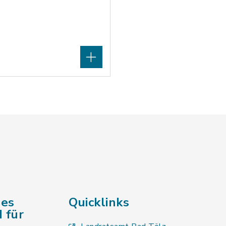
des
Quicklinks
 für