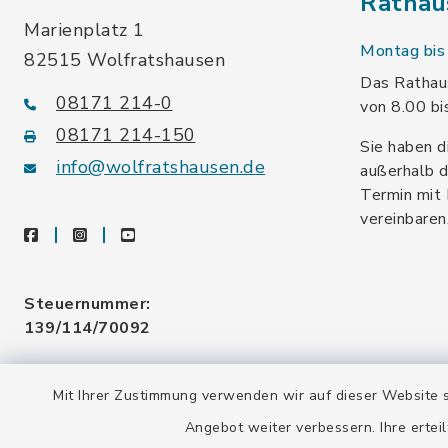
Rathau
Marienplatz 1
Montag bis 
82515 Wolfratshausen
Das Rathaus
08171 214-0
von 8.00 bi
08171 214-150
Sie haben d
info@wolfratshausen.de
außerhalb d
Termin mit 
vereinbaren
facebook
instagram
youtube
Steuernummer:
139/114/70092
Umsatzsteuer-ID:
Mit Ihrer Zustimmung verwenden wir auf dieser Website s
DE128 378 377
Angebot weiter verbessern. Ihre erteil