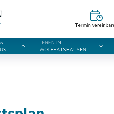
Termin vereinbar
 &
LEBEN IN
US
WOLFRATSHAUSEN
rtsplan