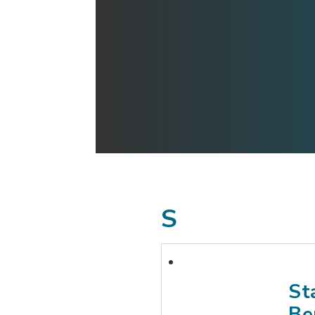
S
St
Be