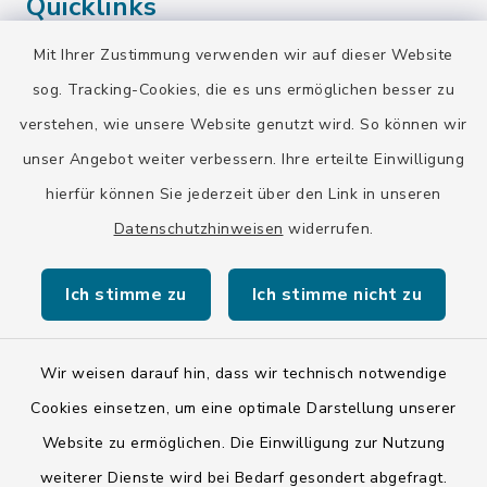
Quicklinks
Mit Ihrer Zustimmung verwenden wir auf dieser Website
Landratsamt Bad Tölz-Wolfratshausen
sog. Tracking-Cookies, die es uns ermöglichen besser zu
Bayern-Fahrplan
verstehen, wie unsere Website genutzt wird. So können wir
BayernPortal
unser Angebot weiter verbessern. Ihre erteilte Einwilligung
hierfür können Sie jederzeit über den Link in unseren
Datenschutzhinweisen
widerrufen.
Ich stimme zu
Ich stimme nicht zu
Kontakt
Barrierefreiheit
Wir weisen darauf hin, dass wir technisch notwendige
Cookies einsetzen, um eine optimale Darstellung unserer
Datenschutz
Website zu ermöglichen. Die Einwilligung zur Nutzung
weiterer Dienste wird bei Bedarf gesondert abgefragt.
Impressum