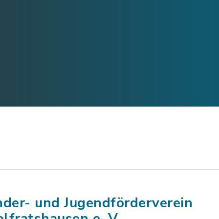
nder- und Jugendförderverein
lfratshausen e. V.