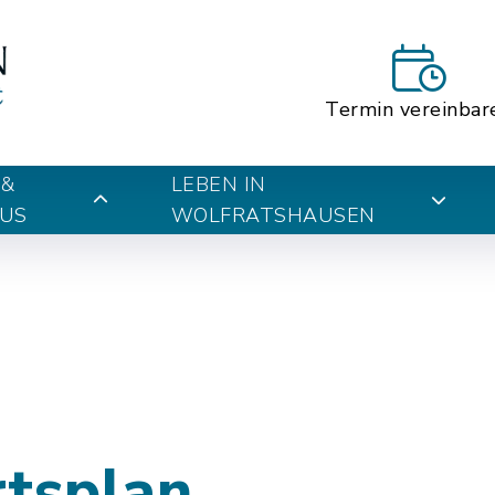
Termin vereinbar
 &
LEBEN IN
US
WOLFRATSHAUSEN
rtsplan