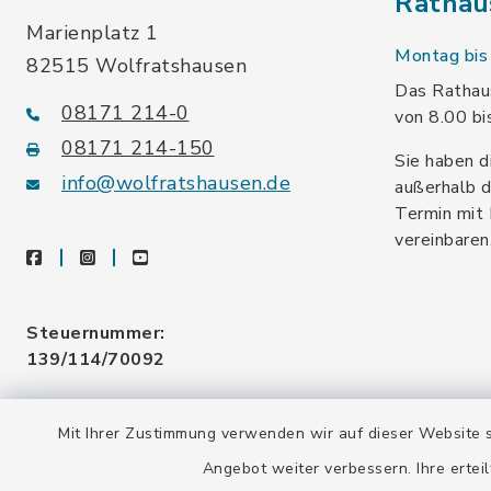
Rathau
Marienplatz 1
Montag bis 
82515 Wolfratshausen
Das Rathaus
08171 214-0
von 8.00 bi
08171 214-150
Sie haben d
info@wolfratshausen.de
außerhalb d
Termin mit 
vereinbaren
facebook
instagram
youtube
Steuernummer:
139/114/70092
Umsatzsteuer-ID:
Mit Ihrer Zustimmung verwenden wir auf dieser Website s
DE128 378 377
Angebot weiter verbessern. Ihre erteil