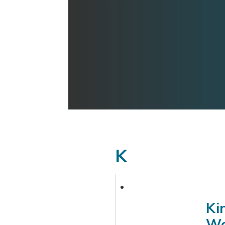
K
Ki
Wo