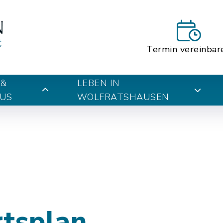
Termin vereinbar
 &
LEBEN IN
US
WOLFRATSHAUSEN
rtsplan