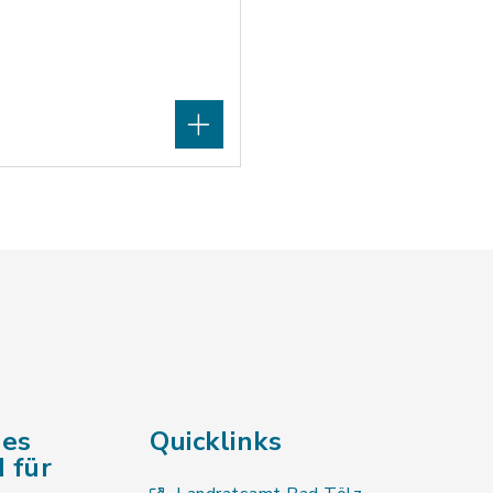
des
Quicklinks
 für