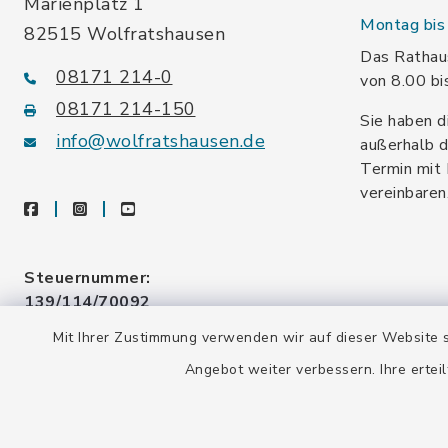
Marienplatz 1
Montag bis 
82515 Wolfratshausen
Das Rathaus
08171 214-0
von 8.00 bi
08171 214-150
Sie haben d
info@wolfratshausen.de
außerhalb d
Termin mit 
vereinbaren
facebook
instagram
youtube
Steuernummer:
139/114/70092
Mit Ihrer Zustimmung verwenden wir auf dieser Website s
Umsatzsteuer-ID:
Angebot weiter verbessern. Ihre erteil
DE128 378 377
Gemeindeschlüssel:
09 173 147